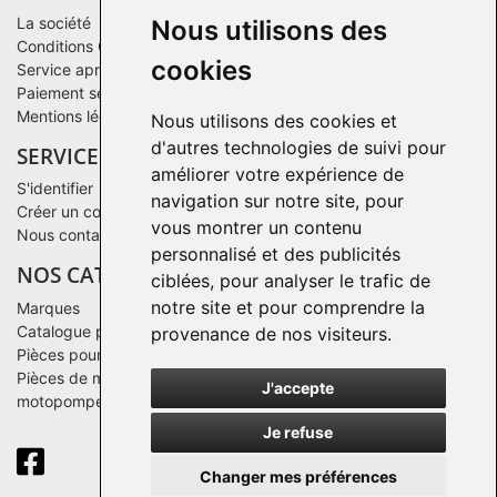
La société
Nous utilisons des
Conditions Générales de Vente
cookies
Service après-vente
Paiement sécurisé
Mentions légales
Nous utilisons des cookies et
d'autres technologies de suivi pour
SERVICE CLIENTS
améliorer votre expérience de
S'identifier
navigation sur notre site, pour
Créer un compte
vous montrer un contenu
Nous contacter
personnalisé et des publicités
NOS CATALOGUES
ciblées, pour analyser le trafic de
notre site et pour comprendre la
Marques
Catalogue par famille
provenance de nos visiteurs.
Pièces pour un matériel après 2016
Pièces de moteurs Deutz pour groupes électrogènes ou des
J'accepte
motopompes
Je refuse
Changer mes préférences