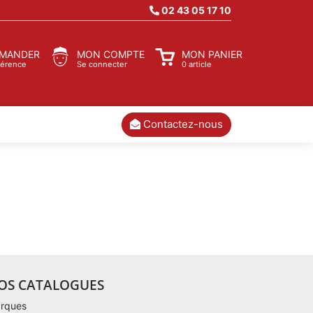
02 43 05 17 10
MANDER
MON COMPTE
MON PANIER
férence
Se connecter
0 article
Contactez-nous
OS CATALOGUES
rques