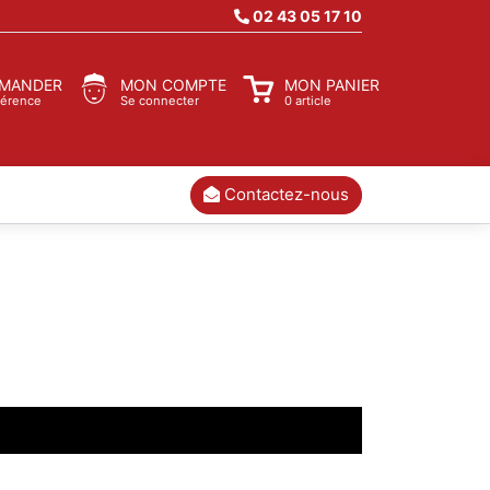
02 43 05 17 10
MANDER
MON COMPTE
MON PANIER
férence
Se connecter
0 article
Contactez-nous