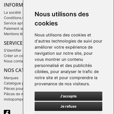
INFORMATIONS
La société
Nous utilisons des
Conditions Générales de Vente
cookies
Service après-vente
Paiement sécurisé
Mentions légales
Nous utilisons des cookies et
d'autres technologies de suivi pour
SERVICE CLIENTS
améliorer votre expérience de
S'identifier
navigation sur notre site, pour
Créer un compte
vous montrer un contenu
Nous contacter
personnalisé et des publicités
NOS CATALOGUES
ciblées, pour analyser le trafic de
notre site et pour comprendre la
Marques
Catalogue par famille
provenance de nos visiteurs.
Pièces pour un matériel après 2016
Pièces de moteurs Deutz pour groupes électrogènes ou des
J'accepte
motopompes
Je refuse