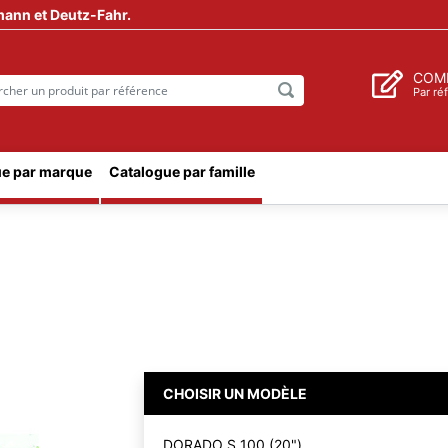
mann et Deutz-Fahr.
COM
Par ré
e par marque
Catalogue par famille
CHOISIR UN MODÈLE
DORADO S 100 (20")