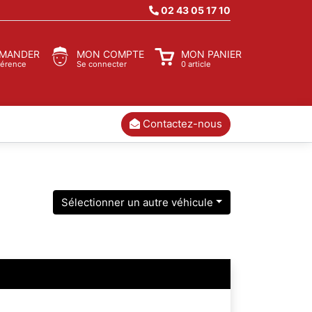
02 43 05 17 10
MANDER
MON COMPTE
MON PANIER
férence
Se connecter
0 article
Contactez-nous
Sélectionner un autre véhicule