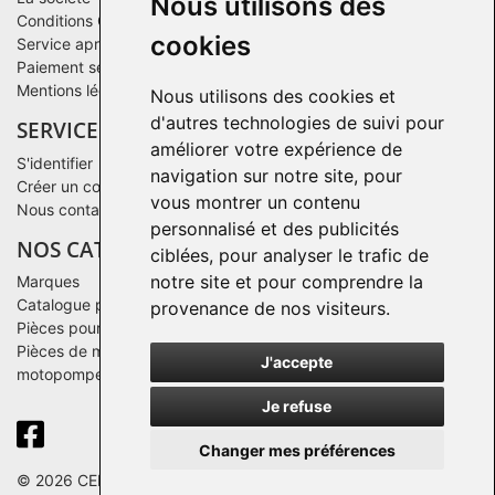
Nous utilisons des
Conditions Générales de Vente
cookies
Service après-vente
Paiement sécurisé
Mentions légales
Nous utilisons des cookies et
d'autres technologies de suivi pour
SERVICE CLIENTS
améliorer votre expérience de
S'identifier
navigation sur notre site, pour
Créer un compte
vous montrer un contenu
Nous contacter
personnalisé et des publicités
NOS CATALOGUES
ciblées, pour analyser le trafic de
notre site et pour comprendre la
Marques
Catalogue par famille
provenance de nos visiteurs.
Pièces pour un matériel après 2016
Pièces de moteurs Deutz pour groupes électrogènes ou des
J'accepte
motopompes
Je refuse
Changer mes préférences
© 2026 CENTRAL PIECES AGRI. Tous droits réservés.