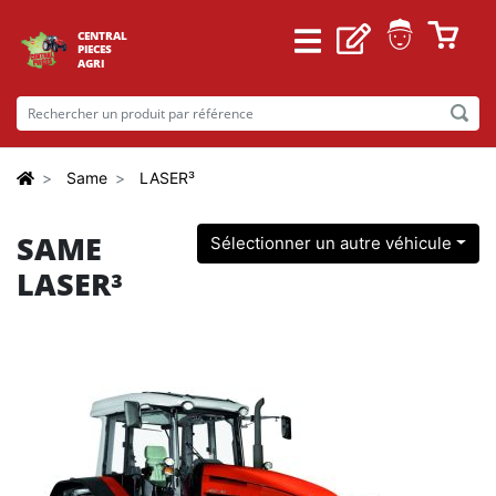
CENTRAL
PIECES
AGRI
Same
LASER³
SAME
Sélectionner un autre véhicule
LASER³